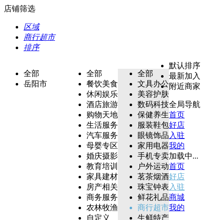
店铺筛选
区域
商行超市
排序
默认排序
全部
全部
全部
最新加入
岳阳市
餐饮美食
文具办公
附近商家
休闲娱乐
美容护肤
酒店旅游
数码科技
全局导航
购物天地
保健养生
首页
生活服务
服装鞋包
好店
汽车服务
眼镜饰品
入驻
母婴专区
家用电器
我的
婚庆摄影
手机专卖
加载中...
教育培训
户外运动
首页
家具建材
茗茶烟酒
好店
房产相关
珠宝钟表
入驻
商务服务
鲜花礼品
商城
农林牧渔
商行超市
我的
自定义
生鲜特产