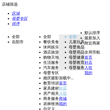
店铺筛选
区域
母婴专区
排序
默认排序
全部
全部
全部
最新加入
岳阳市
餐饮美食
儿童玩具
附近商家
休闲娱乐
母婴食品
酒店旅游
母婴用品
全局导航
购物天地
母婴健康
首页
生活服务
母婴教育
好店
汽车服务
母婴服务
入驻
母婴专区
我的
婚庆摄影
加载中...
教育培训
首页
家具建材
好店
房产相关
入驻
商务服务
商城
农林牧渔
我的
自定义