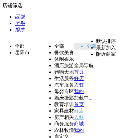
店铺筛选
区域
类别
排序
默认排序
全部
全部
全部
最新加入
岳阳市
餐饮美食
附近商家
休闲娱乐
酒店旅游
全局导航
购物天地
首页
生活服务
好店
汽车服务
入驻
母婴专区
我的
婚庆摄影
加载中...
教育培训
首页
家具建材
好店
房产相关
入驻
商务服务
商城
农林牧渔
我的
自定义