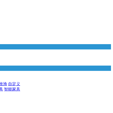
牧渔
自定义
具
智能家具