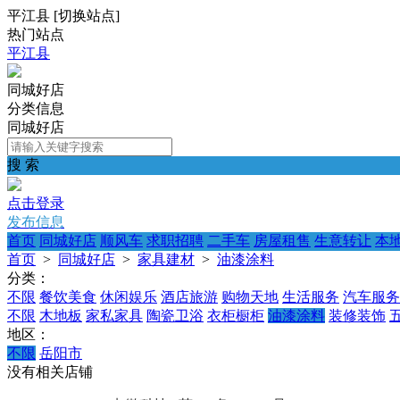
平江县
[
切换站点
]
热门站点
平江县
同城好店
分类信息
同城好店
搜 索
点击登录
发布信息
首页
同城好店
顺风车
求职招聘
二手车
房屋租售
生意转让
本
首页
>
同城好店
>
家具建材
>
油漆涂料
分类：
不限
餐饮美食
休闲娱乐
酒店旅游
购物天地
生活服务
汽车服务
不限
木地板
家私家具
陶瓷卫浴
衣柜橱柜
油漆涂料
装修装饰
地区：
不限
岳阳市
没有相关店铺