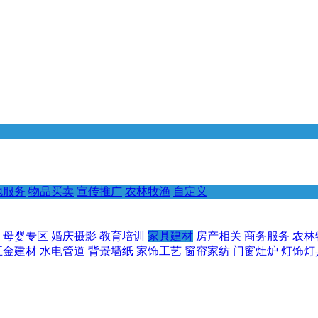
地服务
物品买卖
宣传推广
农林牧渔
自定义
母婴专区
婚庆摄影
教育培训
家具建材
房产相关
商务服务
农林
五金建材
水电管道
背景墙纸
家饰工艺
窗帘家纺
门窗灶炉
灯饰灯