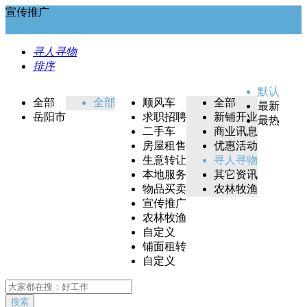
宣传推广
寻人寻物
排序
默认
全部
全部
顺风车
全部
最新
岳阳市
求职招聘
新铺开业
最热
二手车
商业讯息
房屋租售
优惠活动
生意转让
寻人寻物
本地服务
其它资讯
物品买卖
农林牧渔
宣传推广
农林牧渔
自定义
铺面租转
自定义
搜索